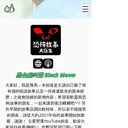
黑色貓叫聲 Black Meow
大家好，我是飛馬～本頻道是主講自己聽了很
有感的怪談故事以及一些身邊親友的親身經
歷；之後會陸續的新增內容；希望喜歡靈異恐
怖故事的朋友，一起來讓背後涼颼颼吧^^! 另
外早期的故事語調比較特殊，所以若不能接受
的朋友，請從大約2021年份的故事開始收聽
喔，謝謝！ 主要營運YouTube頻道，歡迎大
家前往收看(鞠躬)！ 也懇請幫我訂閱一下喔，