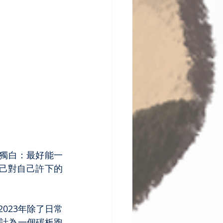
心獨白：最好能一
自己對自己許下的
2023年除了日常
設計為一個
碳板跑