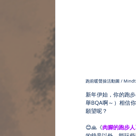
跑前暖聲操活動圖 / Mindt
新年伊始，你的跑步
舉BQA啊～）相信
願望呢？
😊🙏《
肉腳的跑步人
的錄音以外，能玩些新