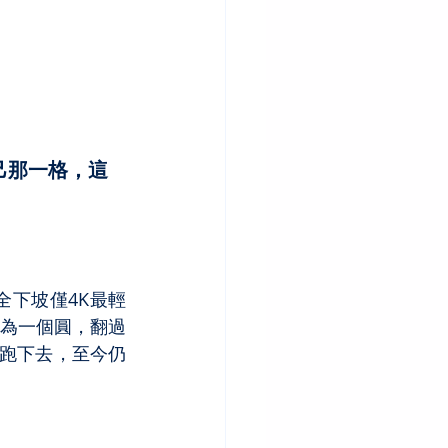
自己那一格，這
了全下坡僅4K最輕
體為一個圓，翻過
跑下去，至今仍