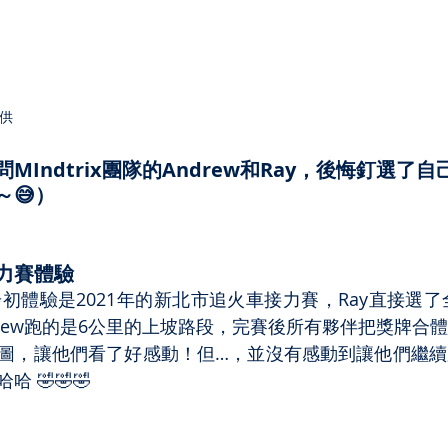
提供
MIndtrix團隊的Andrew和Ray，後悔釘選了
😅）
力賽體驗
的跑步初體驗是2021年的新北市追火車接力賽，Ray直接選
drew跑的是6公里的上坡路段，完賽後所有夥伴把獎牌合
圖，讓他們看了好感動！但…，並沒有感動到讓他們繼續
 🤣🤣🤣