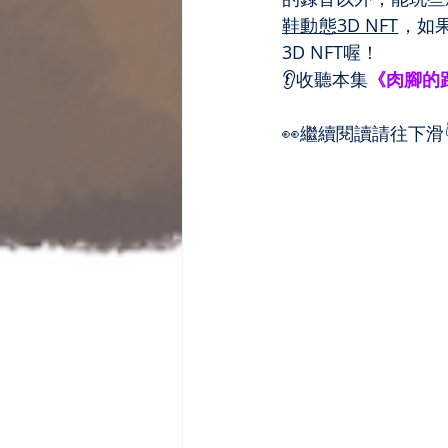
鞋動態3D NFT
，如
3D NFT喔！
👂收聽本集
《肉腳的
👀繼續閱讀請往下滑