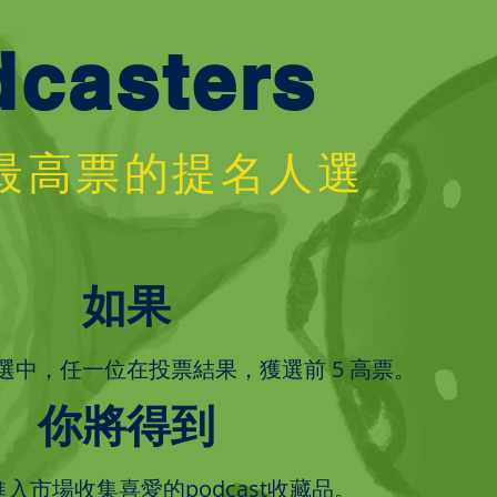
dcasters
位最高票的提名人選
如果
選中
，任一位在投票
結果
，獲選前 5 高票。
你將得到
入市場收集喜愛的podcast收藏品。