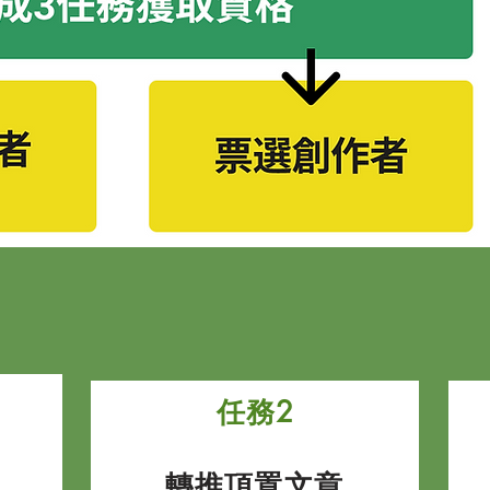
任務2
轉推頂置文章