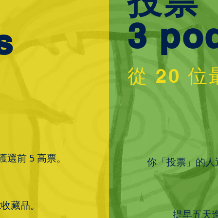
投票
3 po
s
從 20 
選前 5 高票。
你「投票」的
人
t收藏品。
提早五天進